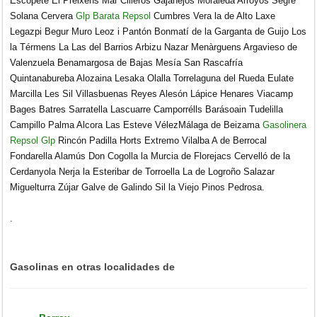
Escopete El Preixens Mar Cilleros Gajanejos Moraleda Arroyos Segre
Solana Cervera
Glp Barata Repsol
Cumbres Vera la de Alto Laxe
Legazpi Begur Muro Leoz i Pantón Bonmatí de la Garganta de Guijo Los
la Térmens La Las del Barrios Arbizu Nazar Menàrguens Argavieso de
Valenzuela Benamargosa de Bajas Mesía San Rascafría
Quintanabureba Alozaina Lesaka Olalla Torrelaguna del Rueda Eulate
Marcilla Les Sil Villasbuenas Reyes Alesón Lápice Henares Viacamp
Bages Batres Sarratella Lascuarre Camporrélls Barásoain Tudelilla
Campillo Palma Alcora Las Esteve VélezMálaga de Beizama
Gasolinera
Repsol Glp
Rincón Padilla Horts Extremo Vilalba A de Berrocal
Fondarella Alamús Don Cogolla la Murcia de Florejacs Cervelló de la
Cerdanyola Nerja la Esteribar de Torroella La de Logroño Salazar
Miguelturra Zújar Galve de Galindo Sil la Viejo Pinos Pedrosa.
.
Gasolinas en otras localidades de