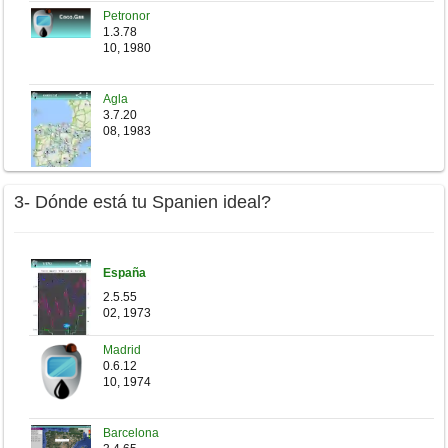
Petronor
1.3.78
10, 1980
Agla
3.7.20
08, 1983
3- Dónde está tu Spanien ideal?
España
2.5.55
02, 1973
Madrid
0.6.12
10, 1974
Barcelona