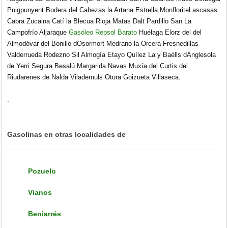
Puigpunyent Bodera del Cabezas la Artana Estrella MonfloriteLascasas
Cabra Zucaina Catí la Blecua Rioja Matas Dalt Pardillo San La
Campofrío Aljaraque
Gasóleo Repsol Barato
Huélaga Elorz del del
Almodóvar del Bonillo dOsormort Medrano la Orcera Fresnedillas
Valderrueda Rodezno Sil Almogía Etayo Quílez La y Baélls dAnglesola
de Yerri Segura Besalú Margarida Navas Muxía del Curtis del
Riudarenes de Nalda Vilademuls Otura Goizueta Villaseca.
.
Gasolinas en otras localidades de
Pozuelo
Vianos
Beniarrés