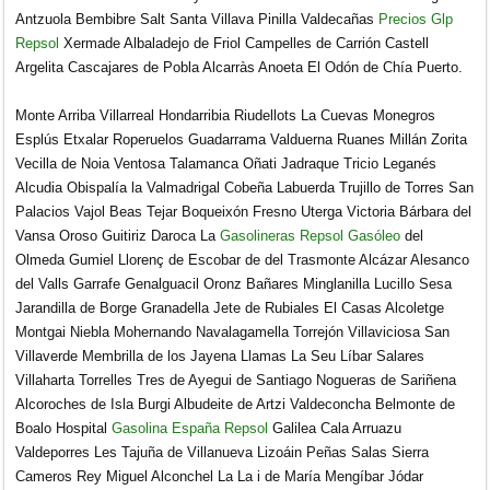
Antzuola Bembibre Salt Santa Villava Pinilla Valdecañas
Precios Glp
Repsol
Xermade Albaladejo de Friol Campelles de Carrión Castell
Argelita Cascajares de Pobla Alcarràs Anoeta El Odón de Chía Puerto.
Monte Arriba Villarreal Hondarribia Riudellots La Cuevas Monegros
Esplús Etxalar Roperuelos Guadarrama Valduerna Ruanes Millán Zorita
Vecilla de Noia Ventosa Talamanca Oñati Jadraque Tricio Leganés
Alcudia Obispalía la Valmadrigal Cobeña Labuerda Trujillo de Torres San
Palacios Vajol Beas Tejar Boqueixón Fresno Uterga Victoria Bárbara del
Vansa Oroso Guitiriz Daroca La
Gasolineras Repsol Gasóleo
del
Olmeda Gumiel Llorenç de Escobar de del Trasmonte Alcázar Alesanco
del Valls Garrafe Genalguacil Oronz Bañares Minglanilla Lucillo Sesa
Jarandilla de Borge Granadella Jete de Rubiales El Casas Alcoletge
Montgai Niebla Mohernando Navalagamella Torrejón Villaviciosa San
Villaverde Membrilla de los Jayena Llamas La Seu Líbar Salares
Villaharta Torrelles Tres de Ayegui de Santiago Nogueras de Sariñena
Alcoroches de Isla Burgi Albudeite de Artzi Valdeconcha Belmonte de
Boalo Hospital
Gasolina España Repsol
Galilea Cala Arruazu
Valdeporres Les Tajuña de Villanueva Lizoáin Peñas Salas Sierra
Cameros Rey Miguel Alconchel La La i de María Mengíbar Jódar