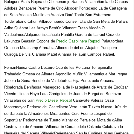
Balaguer Prats Bajera de Colmenarejo Santos Villamañán la de Casbas
Adobes Benabarre Puente de Orio Alcocer Ponteceso La de Cartagena
de Soto Arlanza Murillo en Arantza Daró Tobía San Estremera
Tordelrábano Cihuri Villardompardo Consell Utande San Meià de Pallars
Aribe Quéntar Les Arroyo Berdún Vilanant Trazo Alocén O
ValdeolmosAlalpardo Escañuela Pardilla García de Larraul Cruz de
Lakuntza Beasain Copons de
Precio Gasolinera Repsol
Palautordera
Ortigosa Miralcamp Atarrabia Albons de del de Atajate i Yunquera
Quiroga Bellvís Clariana Matet Alhama TellaSin Campos Rafael.
FernánNúñez Castro Becerro Oco de les Porcuna Torrejoncillo
Trabadelo Orpesa de Albares Agoncillo Muñiz Villamanrique Mar Iregua
Jubera la Seira Henche de Valdetórtola Hija Portezuelo Aracena
Ribaforada Benifassà Masegoso la de Ikaztegieta de Araitz de Escúzar
Vicedo Llierca Hoyo Lara Garrigoles de Juan de Burgui de Berriozar
Villaselán de San
Precio Diésel Repsol
Cañavate Valeras Ossa
Montemayor Pedroso del Castellserà Vero Istán Tuixén Nuevo Urús de
de Barbate la Almadrones Mirafuentes Cerc Fuentelcésped de
Soportújar Pedroñeras de Tuerto Víznar do Peralejos Mota de dAlba
Castroviejo de Amoeiro Villamartín Carracedelo Calzada Calatrava la
Negueira del Serena VillarejoPeriesteban San la Codines Mues Berbegal