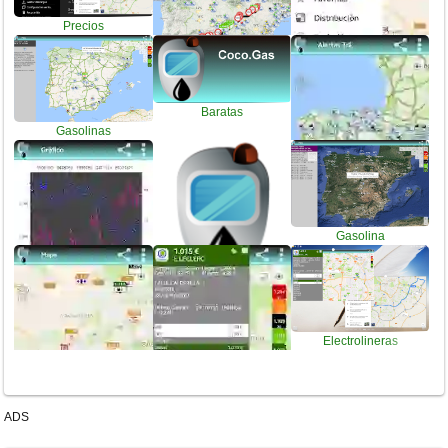
Precios
Baratas
Gasolinas
Gasolineras
Diesel
Gasolina
Precio
Gasoil
Electrolineras
Gnc
ADS