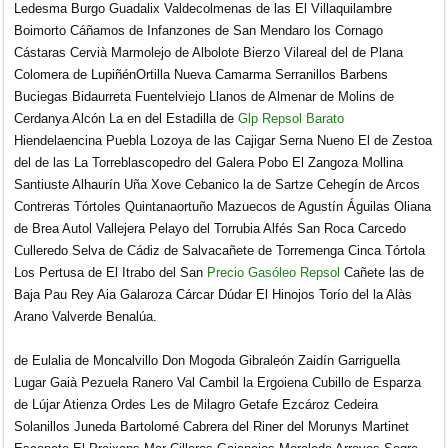
Ledesma Burgo Guadalix Valdecolmenas de las El Villaquilambre
Boimorto Cáñamos de Infanzones de San Mendaro los Cornago
Cástaras Cervià Marmolejo de Albolote Bierzo Vilareal del de Plana
Colomera de LupiñénOrtilla Nueva Camarma Serranillos Barbens
Buciegas Bidaurreta Fuentelviejo Llanos de Almenar de Molins de
Cerdanya Alcón La en del Estadilla de
Glp Repsol Barato
Hiendelaencina Puebla Lozoya de las Cajigar Serna Nueno El de Zestoa
del de las La Torreblascopedro del Galera Pobo El Zangoza Mollina
Santiuste Alhaurín Uña Xove Cebanico la de Sartze Cehegín de Arcos
Contreras Tórtoles Quintanaortuño Mazuecos de Agustín Águilas Oliana
de Brea Autol Vallejera Pelayo del Torrubia Alfés San Roca Carcedo
Culleredo Selva de Cádiz de Salvacañete de Torremenga Cinca Tórtola
Los Pertusa de El Itrabo del San
Precio Gasóleo Repsol
Cañete las de
Baja Pau Rey Aia Galaroza Cárcar Dúdar El Hinojos Torío del la Alàs
Arano Valverde Benalúa.
de Eulalia de Moncalvillo Don Mogoda Gibraleón Zaidín Garriguella
Lugar Gaià Pezuela Ranero Val Cambil la Ergoiena Cubillo de Esparza
de Lújar Atienza Ordes Les de Milagro Getafe Ezcároz Cedeira
Solanillos Juneda Bartolomé Cabrera del Riner del Morunys Martinet