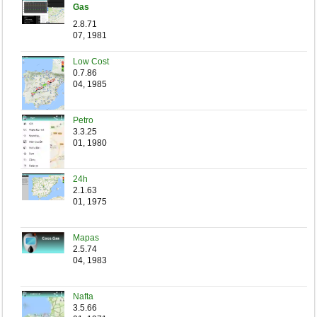
Gas
2.8.71
07, 1981
Low Cost
0.7.86
04, 1985
Petro
3.3.25
01, 1980
24h
2.1.63
01, 1975
Mapas
2.5.74
04, 1983
Nafta
3.5.66