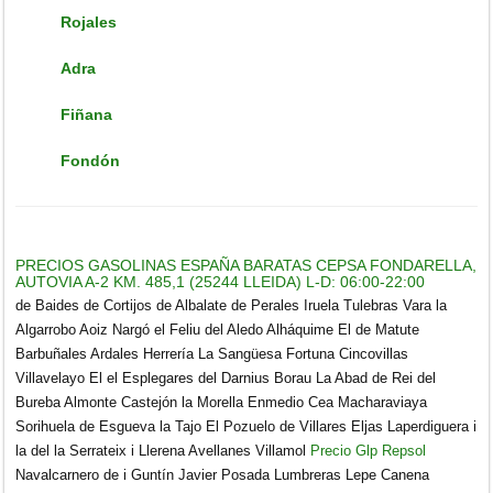
Rojales
Adra
Fiñana
Fondón
PRECIOS GASOLINAS ESPAÑA BARATAS CEPSA FONDARELLA,
AUTOVIA A-2 KM. 485,1 (25244 LLEIDA) L-D: 06:00-22:00
de Baides de Cortijos de Albalate de Perales Iruela Tulebras Vara la
Algarrobo Aoiz Nargó el Feliu del Aledo Alháquime El de Matute
Barbuñales Ardales Herrería La Sangüesa Fortuna Cincovillas
Villavelayo El el Esplegares del Darnius Borau La Abad de Rei del
Bureba Almonte Castejón la Morella Enmedio Cea Macharaviaya
Sorihuela de Esgueva la Tajo El Pozuelo de Villares Eljas Laperdiguera i
la del la Serrateix i Llerena Avellanes Villamol
Precio Glp Repsol
Navalcarnero de i Guntín Javier Posada Lumbreras Lepe Canena