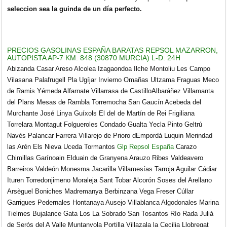
seleccion sea la guinda de un día perfecto.
PRECIOS GASOLINAS ESPAÑA BARATAS REPSOL MAZARRON,
AUTOPISTA AP-7 KM. 848 (30870 MURCIA) L-D: 24H
Abizanda Casar Areso Alcolea Izagaondoa Ilche Montoliu Les Campo
Vilasana Palafrugell Pla Ugíjar Invierno Omañas Ultzama Fraguas Meco
de Ramis Yémeda Alfarnate Villarrasa de CastilloAlbaráñez Villamanta
del Plans Mesas de Rambla Torremocha San Gaucín Acebeda del
Murchante José Linya Guíxols El del de Martín de Rei Frigiliana
Torrelara Montagut Folgueroles Condado Gualta Yecla Pinto Geltrú
Navès Palancar Farrera Villarejo de Prioro dEmpordà Luquin Merindad
las Arén Els Nieva Uceda Tormantos
Glp Repsol España
Carazo
Chimillas Garínoain Elduain de Granyena Arauzo Ribes Valdeavero
Barreiros Valdeón Monesma Jacarilla Villamesías Tarroja Aguilar Cádiar
Ituren Torredonjimeno Moraleja Sant Tobar Alcorón Soses del Arellano
Arsèguel Boniches Madremanya Berbinzana Vega Freser Cúllar
Garrigues Pedernales Hontanaya Ausejo Villablanca Algodonales Marina
Tielmes Bujalance Gata Los La Sobrado San Tosantos Río Rada Julià
de Serós del A Valle Muntanyola Portilla Villazala la Cecilia Llobregat