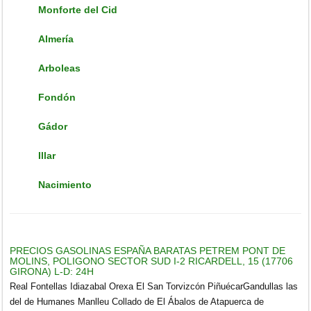
Monforte del Cid
Almerí­a
Arboleas
Fondón
Gádor
Illar
Nacimiento
PRECIOS GASOLINAS ESPAÑA BARATAS PETREM PONT DE
MOLINS, POLIGONO SECTOR SUD I-2 RICARDELL, 15 (17706
GIRONA) L-D: 24H
Real Fontellas Idiazabal Orexa El San Torvizcón PiñuécarGandullas las
del de Humanes Manlleu Collado de El Ábalos de Atapuerca de