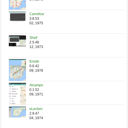
Carrefour
3.8.53
02, 1975
Shell
2.5.46
12, 1973
Eroski
0.6.42
09, 1978
Alcampo
0.1.52
09, 1971
eLeclerc
2.9.47
04, 1974