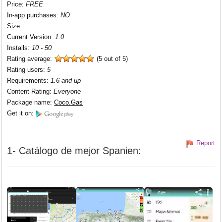
Price
:
FREE
In-app purchases
:
NO
Size
:
Current Version
:
1.0
Installs
:
10 - 50
Rating average:
(5 out of 5)
Rating users
:
5
Requirements
:
1.6 and up
Content Rating
:
Everyone
Package name
:
Coco.Gas
Get it on:
Report
1- Catálogo de mejor Spanien: