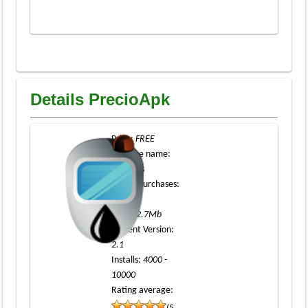
Details PrecioApk
Price
:
FREE
Package name
:
CocoGas
In-app purchases
:
NO
Size
:
12.7Mb
Current Version
:
2.1
Installs
:
4000 -
10000
Rating average: