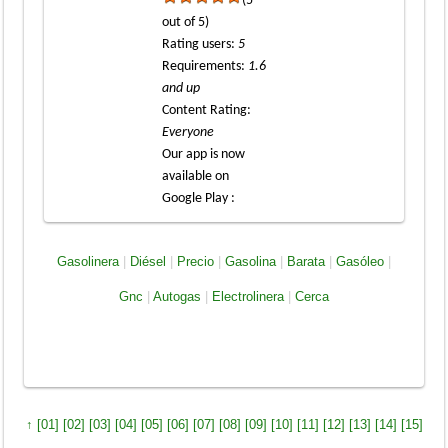
(5
out of 5)
Rating users
:
5
Requirements
:
1.6
and up
Content Rating
:
Everyone
Our app is now
available on
Google Play :
Gasolinera
|
Diésel
|
Precio
|
Gasolina
|
Barata
|
Gasóleo
|
Gnc
|
Autogas
|
Electrolinera
|
Cerca
↑
[01]
[02]
[03]
[04]
[05]
[06]
[07]
[08]
[09]
[10]
[11]
[12]
[13]
[14]
[15]