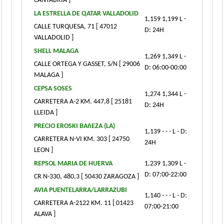
CANTABRIA ]
LA ESTRELLA DE QATAR VALLADOLID
1,159 1,199 L -
CALLE TURQUESA, 71 [ 47012
D: 24H
VALLADOLID ]
SHELL MALAGA
1,269 1,349 L -
CALLE ORTEGA Y GASSET, S/N [ 29006
D: 06:00-00:00
MALAGA ]
CEPSA SOSES
1,274 1,344 L -
CARRETERA A-2 KM. 447,8 [ 25181
D: 24H
LLEIDA ]
PRECIO EROSKI BAñEZA (LA)
1,139 - - - L - D:
CARRETERA N-VI KM. 303 [ 24750
24H
LEON ]
REPSOL MARIA DE HUERVA
1,239 1,309 L -
D: 07:00-22:00
CR N-330, 480,3 [ 50430 ZARAGOZA ]
AVIA PUENTELARRA/LARRAZUBI
1,140 - - - L - D:
CARRETERA A-2122 KM. 11 [ 01423
07:00-21:00
ALAVA ]