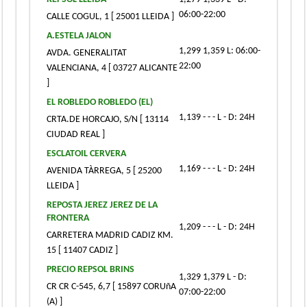
06:00-22:00
CALLE COGUL, 1 [ 25001 LLEIDA ]
A.ESTELA JALON
1,299 1,359 L: 06:00-
AVDA. GENERALITAT
22:00
VALENCIANA, 4 [ 03727 ALICANTE
]
EL ROBLEDO ROBLEDO (EL)
1,139 - - - L - D: 24H
CRTA.DE HORCAJO, S/N [ 13114
CIUDAD REAL ]
ESCLATOIL CERVERA
1,169 - - - L - D: 24H
AVENIDA TÀRREGA, 5 [ 25200
LLEIDA ]
REPOSTA JEREZ JEREZ DE LA
FRONTERA
1,209 - - - L - D: 24H
CARRETERA MADRID CADIZ KM.
15 [ 11407 CADIZ ]
PRECIO REPSOL BRINS
1,329 1,379 L - D:
CR CR C-545, 6,7 [ 15897 CORUñA
07:00-22:00
(A) ]