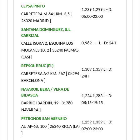
CEPSA PINTO
1,239 1,299 L - D:
CARRETERA M-841 KM. 3,5 [
06:00-22:00
28320 MADRID ]
SANTANA DOMINGUEZ, S.L.
CARRIZAL
0,969 - - - L - D: 24H
CALLE ISORA 2, ESQUINA LOS
MOCANES 10, 2 [ 35240 PALMAS
(LAS) ]
REPSOL BRUC (EL)
1,309 1,359 L - D:
CARRETERA A-2 KM. 567 [ 08294
24H
BARCELONA ]
NAFAROIL BERA / VERA DE
BIDASOA
1,224 1,283 L - D:
08:15-19:15
BARRIO IBARDIN, 19 [ 31780
NAVARRA ]
PETRONOR SAN ASENSIO
1,259 1,339 L - D:
AU AP-68, 100 [ 26340 RIOJA (LA)
07:00-23:00
]