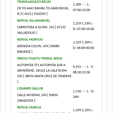
TRANSGASOLEO RECAS
1,189 - - - L:
CR TO-4441 RAMAL TO-4640-RECAS,
07:00-22:00
8,3 [ 45211 TOLEDO ]
REPSOL VILLAMARCIEL
1,259 1,339 L -
CARRETERA A-62 KM. 142 [ 47132
D: 07:00-23:00
VALLADOLID ]
REPSOL MONTIJO
1,229 1,309 L -
AVENIDA COLON, S/N [ 06480
D: 06:00-00:00
BADAJOZ ]
PRECIO TGASTU TREBOL ADEJE
AUTOPISTA TF1 AUTOPISTA SUR A
0,915 - - - L - S:
ARMEÑIME, CRUCE LA CALETA KM.
08:30-21:00
S/N [ 38670 SANTA CRUZ DE TENERIFE
]
COSANPE GALLUR
1,150 - - - L - D:
CALLE AFUERAS, S/N [ 50650
24H
ZARAGOZA ]
REPSOL MURCIA
1,299 1,359 L -