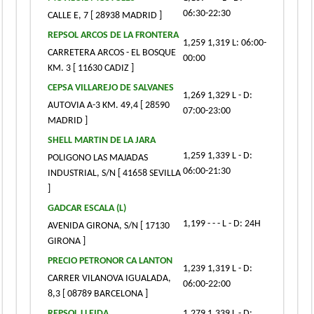
06:30-22:30
CALLE E, 7 [ 28938 MADRID ]
REPSOL ARCOS DE LA FRONTERA
1,259 1,319 L: 06:00-
CARRETERA ARCOS - EL BOSQUE
00:00
KM. 3 [ 11630 CADIZ ]
CEPSA VILLAREJO DE SALVANES
1,269 1,329 L - D:
AUTOVIA A-3 KM. 49,4 [ 28590
07:00-23:00
MADRID ]
SHELL MARTIN DE LA JARA
1,259 1,339 L - D:
POLIGONO LAS MAJADAS
06:00-21:30
INDUSTRIAL, S/N [ 41658 SEVILLA
]
GADCAR ESCALA (L)
1,199 - - - L - D: 24H
AVENIDA GIRONA, S/N [ 17130
GIRONA ]
PRECIO PETRONOR CA LANTON
1,239 1,319 L - D:
CARRER VILANOVA IGUALADA,
06:00-22:00
8,3 [ 08789 BARCELONA ]
REPSOL LLEIDA
1,279 1,339 L - D: